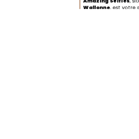
Amazing Selfies
, s
Wallonne
, est votre
ajouter une touche f
à vos
événements. Spéciali
selfies
, notre sociét
pour immortaliser cha
interactive.
S D'ENTREPRISE...
NOS BORNES DIGITALES
NOS BORNES À IMPRESSIO