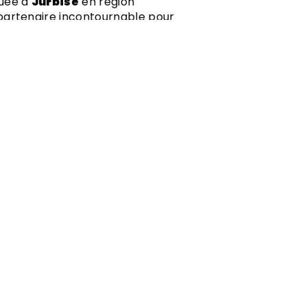
ituée à
Jurbise
en région
 partenaire incontournable pour
un et mémorable à tous vos
sée dans la
location de bornes à
é propose un service clé en main
que instant de manière ludique et
NS