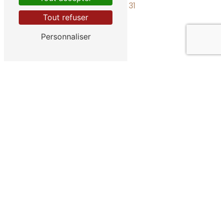
0455 15 06 31
Tout refuser
Personnaliser
E-MAIL
info@amazingselfies.be
Contactez-nous